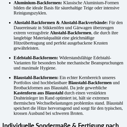
Aluminium-Backformen:
Klassische Aluminium-Formen
bilden die ideale Basis für säurehaltige Teige oder intensive
Reinigungszyklen.
Alustahl-Backformen & Alustahl-Backverbände:
Für den
Dauereinsatz in Stikkenöfen und Gärwagen überzeugen
extrem verzugsfreie
Alustahl-Backformen
, die durch ihre
langlebige Materialqualität eine gleichmäßige
Hitzeübertragung und perfekt ausgebackene Krusten
gewährleisten.
Edelstahl-Backformen:
Widerstandsfähige Edelstahl-
Varianten für besonders hohe mechanische Beanspruchungen
und maximale Hygiene.
Blaustahl-Backformen:
Ein echter Kernbereich unseres
Portfolios sind hochbelastbare
Blaustahl-Backformen
und
Brotbackformen aus Blaustahl. Da jede gewerbliche
Kastenform aus Blaustahl
durch einen verstärkten
Drahteinleger im Rand optimiert ist, hält sie extremen
thermischen Wechselbelastungen problemlos stand. Blaustahl
speichert die Hitze hervorragend und sorgt für den typischen,
krossen Ausbund bei schweren Broten.
Individuelle Sondermaße & Fertigung nach