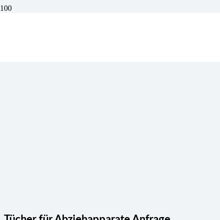
Tücher für Abziehapparate
Tücher für Abziehapparate Anfrage